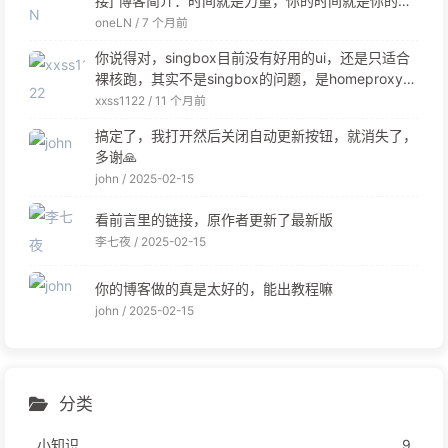
接] 博客简介：时间就是力量，你的时间就是你的力
量 联系邮箱：[链接]
oneLN /
7 个月前
你说得对，singbox目前没有好用的ui，还是只适合
裸核跑，其实不是singbox的问题，是homeproxy的
问题。 我也是试过之后转回了clash.meta
xxss1122 /
11 个月前
搞定了，我打开然后关闭自动更新按钮，就消失了，
多谢🙏
john /
2025-02-15
看前言里的链接，原作者更新了最新版
李七夜 /
2025-02-15
你的博客做的真是太好的，能出教程嘛
john /
2025-02-15
分类
小知识
9