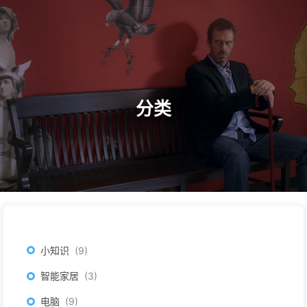
首页
电脑
软件
智能家居
小知识
探针
搜索
监控
归档
更多
分类
小知识
9
智能家居
3
电脑
9