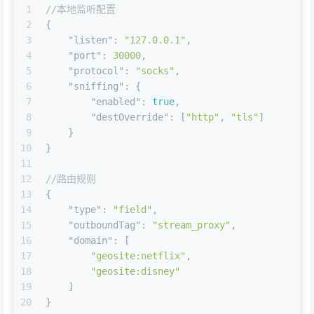
1
//本地监听配置
2
{
3
"listen"
:
"127.0.0.1"
,
4
"port"
:
30000
,
5
"protocol"
:
"socks"
,
6
"sniffing"
:
{
7
"enabled"
:
true
,
8
"destOverride"
:
[
"http"
,
"tls"
]
9
}
10
}
11
12
//路由规则
13
{
14
"type"
:
"field"
,
15
"outboundTag"
:
"stream_proxy"
,
16
"domain"
:
[
17
"geosite:netflix"
,
18
"geosite:disney"
19
]
20
}