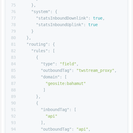
75
}
,
76
"system"
:
{
77
"statsInboundDownlink"
:
true
,
78
"statsInboundUplink"
:
true
79
}
80
}
,
81
"routing"
:
{
82
"rules"
:
[
83
{
84
"type"
:
"field"
,
85
"outboundTag"
:
"twstream_proxy"
,
86
"domain"
:
[
87
"geosite:bahamut"
88
]
89
}
,
90
{
91
"inboundTag"
:
[
92
"api"
93
]
,
94
"outboundTag"
:
"api"
,