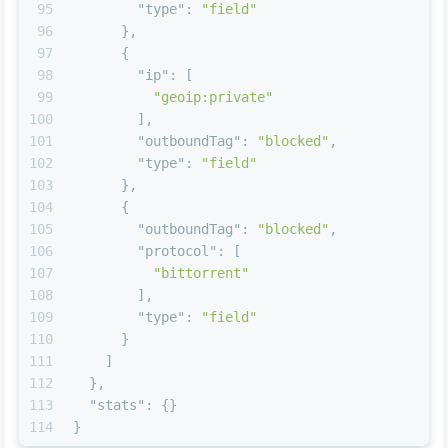
95
"type"
:
"field"
96
}
,
97
{
98
"ip"
:
[
99
"geoip:private"
100
]
,
101
"outboundTag"
:
"blocked"
,
102
"type"
:
"field"
103
}
,
104
{
105
"outboundTag"
:
"blocked"
,
106
"protocol"
:
[
107
"bittorrent"
108
]
,
109
"type"
:
"field"
110
}
111
]
112
}
,
113
"stats"
:
{
}
114
}