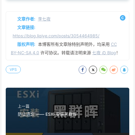
文章作者:
李七夜
文章链接:
https://blog.liqiye.com/posts/3054464985/
版权声明:
本博客所有文章除特别声明外，均采用
CC
BY-NC-SA 4.0
许可协议。转载请注明来源
七夜 の Blog
！
VPS
上一篇
防止遗忘 —— ESXI 安装黑群晖