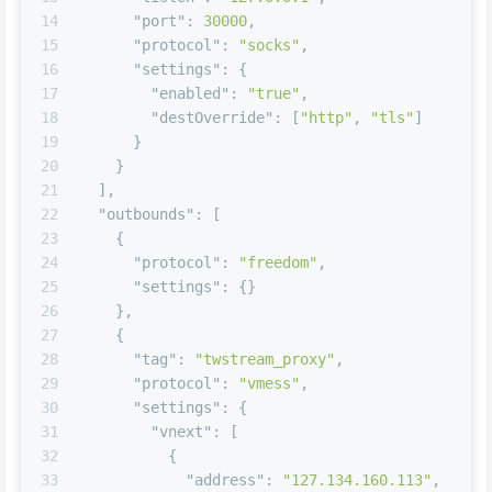
14
"port"
:
30000
,
15
"protocol"
:
"socks"
,
16
"settings"
:
{
17
"enabled"
:
"true"
,
18
"destOverride"
:
[
"http"
,
"tls"
]
19
}
20
}
21
]
,
22
"outbounds"
:
[
23
{
24
"protocol"
:
"freedom"
,
25
"settings"
:
{
}
26
}
,
27
{
28
"tag"
:
"twstream_proxy"
,
29
"protocol"
:
"vmess"
,
30
"settings"
:
{
31
"vnext"
:
[
32
{
33
"address"
:
"127.134.160.113"
,