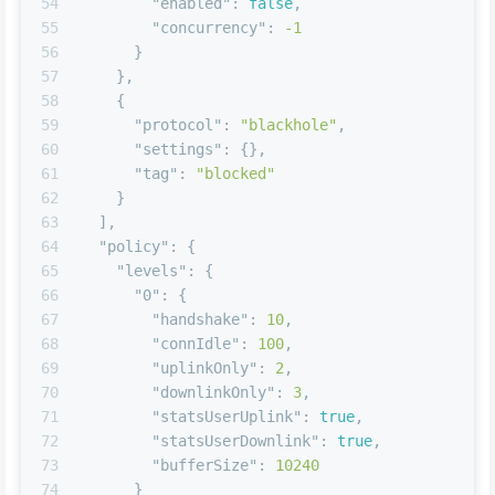
54
"enabled"
:
false
,
55
"concurrency"
:
-1
56
}
57
}
,
58
{
59
"protocol"
:
"blackhole"
,
60
"settings"
:
{
}
,
61
"tag"
:
"blocked"
62
}
63
]
,
64
"policy"
:
{
65
"levels"
:
{
66
"0"
:
{
67
"handshake"
:
10
,
68
"connIdle"
:
100
,
69
"uplinkOnly"
:
2
,
70
"downlinkOnly"
:
3
,
71
"statsUserUplink"
:
true
,
72
"statsUserDownlink"
:
true
,
73
"bufferSize"
:
10240
74
}