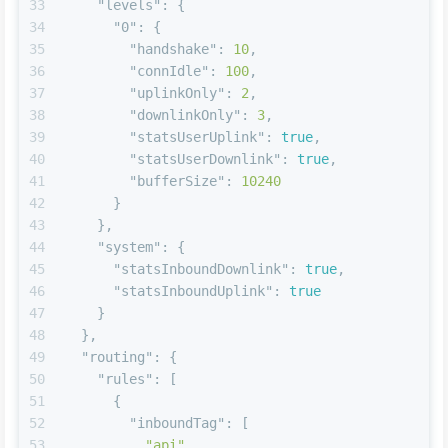
33
"levels"
:
{
34
"0"
:
{
35
"handshake"
:
10
,
36
"connIdle"
:
100
,
37
"uplinkOnly"
:
2
,
38
"downlinkOnly"
:
3
,
39
"statsUserUplink"
:
true
,
40
"statsUserDownlink"
:
true
,
41
"bufferSize"
:
10240
42
}
43
}
,
44
"system"
:
{
45
"statsInboundDownlink"
:
true
,
46
"statsInboundUplink"
:
true
47
}
48
}
,
49
"routing"
:
{
50
"rules"
:
[
51
{
52
"inboundTag"
:
[
53
"api"