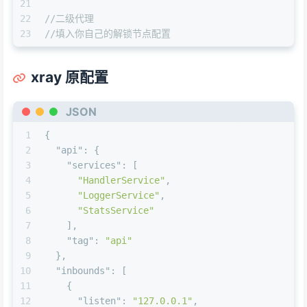
21
22
//二级代理
23
//填入你自己的解锁节点配置
xray 原配置
JSON
1
{
2
"api"
:
{
3
"services"
:
[
4
"HandlerService"
,
5
"LoggerService"
,
6
"StatsService"
7
]
,
8
"tag"
:
"api"
9
}
,
10
"inbounds"
:
[
11
{
12
"listen"
:
"127.0.0.1"
,