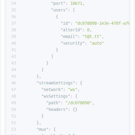
34
"port"
:
10671
,
35
"users"
:
[
36
{
37
"id"
:
"dc078898-1e3e-478f-a783
38
"alterId"
:
0
,
39
"email"
:
"
t@t.tt
"
,
40
"security"
:
"auto"
41
}
42
]
43
}
44
]
45
}
,
46
"streamSettings"
:
{
47
"network"
:
"ws"
,
48
"wsSettings"
:
{
49
"path"
:
"/dc078898"
,
50
"headers"
:
{
}
51
}
52
}
,
53
"mux"
:
{