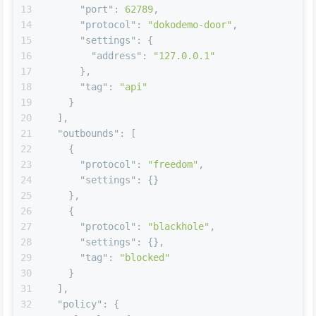
13
"port"
:
62789
,
14
"protocol"
:
"dokodemo-door"
,
15
"settings"
:
{
16
"address"
:
"127.0.0.1"
17
}
,
18
"tag"
:
"api"
19
}
20
]
,
21
"outbounds"
:
[
22
{
23
"protocol"
:
"freedom"
,
24
"settings"
:
{
}
25
}
,
26
{
27
"protocol"
:
"blackhole"
,
28
"settings"
:
{
}
,
29
"tag"
:
"blocked"
30
}
31
]
,
32
"policy"
:
{