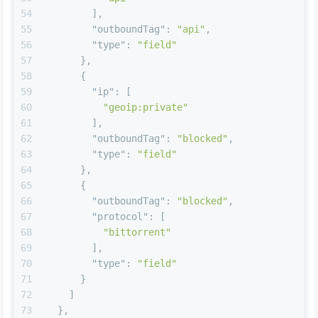
54
]
,
55
"outboundTag"
:
"api"
,
56
"type"
:
"field"
57
}
,
58
{
59
"ip"
:
[
60
"geoip:private"
61
]
,
62
"outboundTag"
:
"blocked"
,
63
"type"
:
"field"
64
}
,
65
{
66
"outboundTag"
:
"blocked"
,
67
"protocol"
:
[
68
"bittorrent"
69
]
,
70
"type"
:
"field"
71
}
72
]
73
}
,