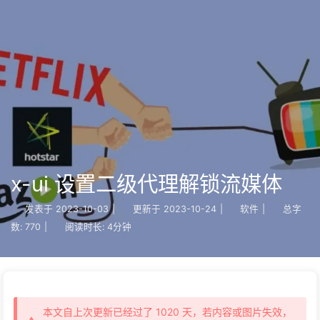
x-ui 设置二级代理解锁流媒体
发表于
2023-10-03
|
更新于
2023-10-24
|
软件
|
总字
数:
770
|
阅读时长:
4分钟
本文自上次更新已经过了 1020 天，若内容或图片失效，