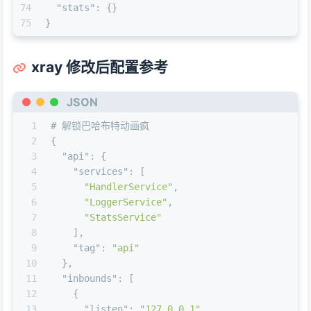
74
"stats"
:
{
}
75
}
xray 修改后配置参考
JSON
1
# 解锁巴哈布特动画疯
2
{
3
"api"
:
{
4
"services"
:
[
5
"HandlerService"
,
6
"LoggerService"
,
7
"StatsService"
8
]
,
9
"tag"
:
"api"
10
}
,
11
"inbounds"
:
[
12
{
13
"listen"
:
"127.0.0.1"
,