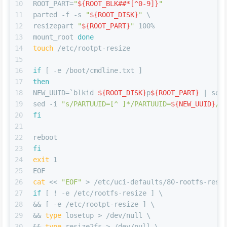
10
ROOT_PART=
"
${ROOT_BLK##*[^0-9]}
"
11
parted -f -s 
"
${ROOT_DISK}
"
 \
12
resizepart 
"
${ROOT_PART}
"
 100%
13
mount_root 
done
14
touch
 /etc/rootpt-resize
15
16
if
 [ -e /boot/cmdline.txt ]
17
then
18
NEW_UUID=`blkid 
${ROOT_DISK}
p
${ROOT_PART}
 | sed
19
sed -i 
"s/PARTUUID=[^ ]*/PARTUUID=
${NEW_UUID}
/"
20
fi
21
22
reboot
23
fi
24
exit
 1
25
EOF
26
cat
 << 
"EOF"
 > /etc/uci-defaults/80-rootfs-resi
27
if
 [ ! -e /etc/rootfs-resize ] \
28
&& [ -e /etc/rootpt-resize ] \
29
&& 
type
 losetup > /dev/null \
30
&& 
type
 resize2fs > /dev/null \