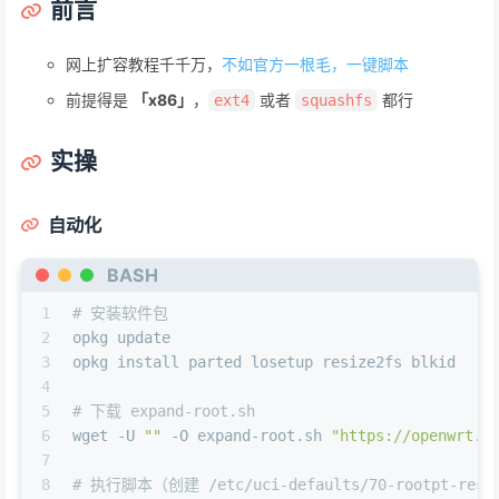
前言
网上扩容教程千千万，
不如官方一根毛，一键脚本
前提得是
「x86」
，
或者
都行
ext4
squashfs
实操
自动化
BASH
1
# 安装软件包
2
opkg update
3
opkg install parted losetup resize2fs blkid
4
5
# 下载 expand-root.sh
6
wget -U 
""
 -O expand-root.sh 
"https://openwrt.o
7
8
# 执行脚本（创建 /etc/uci-defaults/70-rootpt-r