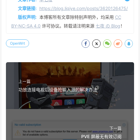
文章链接:
https://blog.liqiye.com/posts/3620126475/
版权声明:
本博客所有文章除特别声明外，均采用
CC
BY-NC-SA 4.0
许可协议。转载请注明来源
七夜 の Blog
！
OpenWrt
上一篇
功放连接电视后设备抢输入源的解决办法
下一篇
PVE 屏蔽无有效订阅