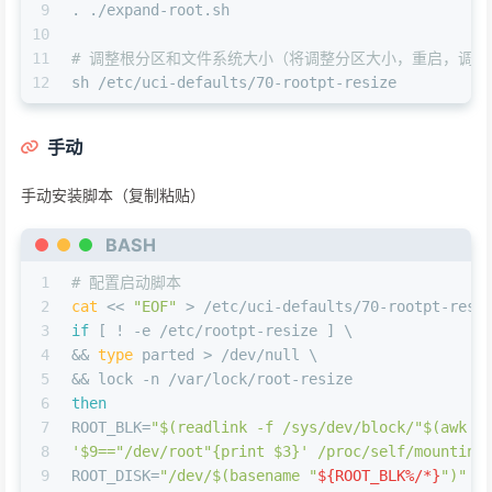
9
. ./expand-root.sh
10
11
# 调整根分区和文件系统大小（将调整分区大小，重启，调
12
sh /etc/uci-defaults/70-rootpt-resize
手动
手动安装脚本（复制粘贴）
BASH
1
# 配置启动脚本
2
cat
 << 
"EOF"
 > /etc/uci-defaults/70-rootpt-resi
3
if
 [ ! -e /etc/rootpt-resize ] \
4
&& 
type
 parted > /dev/null \
5
&& lock -n /var/lock/root-resize
6
then
7
ROOT_BLK=
"
$(readlink -f /sys/dev/block/
"
$(awk -
8
'$9==
"/dev/root"
{print $3}' /proc/self/mountinf
9
ROOT_DISK=
"/dev/
$(basename 
"
${ROOT_BLK%/*}
"
)
"