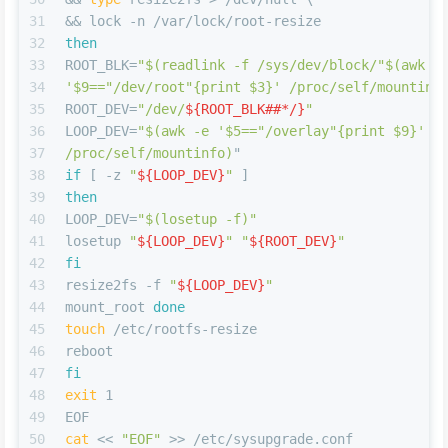
31
&& lock -n /var/lock/root-resize
32
then
33
ROOT_BLK=
"
$(readlink -f /sys/dev/block/
"
$(awk -
34
'$9==
"/dev/root"
{print $3}' /proc/self/mountinf
35
ROOT_DEV=
"/dev/
${ROOT_BLK##*/}
"
36
LOOP_DEV=
"
$(awk -e '$5==
"/overlay"
{print $9}' \
37
/proc/self/mountinfo)
"
38
if
 [ -z 
"
${LOOP_DEV}
"
 ]
39
then
40
LOOP_DEV=
"
$(losetup -f)
"
41
losetup 
"
${LOOP_DEV}
"
"
${ROOT_DEV}
"
42
fi
43
resize2fs -f 
"
${LOOP_DEV}
"
44
mount_root 
done
45
touch
 /etc/rootfs-resize
46
reboot
47
fi
48
exit
 1
49
EOF
50
cat
 << 
"EOF"
 >> /etc/sysupgrade.conf