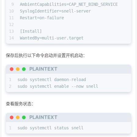
9
AmbientCapabilities=CAP_NET_BIND_SERVICE
10
SyslogIdentifier=snell-server
11
Restart=on-failure
12
13
[Install]
14
WantedBy=multi-user.target
保存后执行以下命令启动并设置开机启动：
PLAINTEXT
1
sudo systemctl daemon-reload
2
sudo systemctl enable --now snell
查看服务状态：
PLAINTEXT
1
sudo systemctl status snell