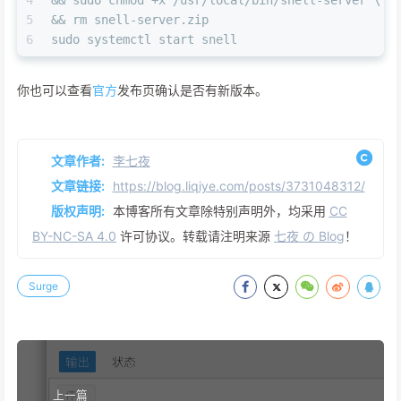
4
&& sudo chmod +x /usr/local/bin/snell-server \
5
&& rm snell-server.zip
6
sudo systemctl start snell
你也可以查看
官方
发布页确认是否有新版本。
文章作者:
李七夜
文章链接:
https://blog.liqiye.com/posts/3731048312/
版权声明:
本博客所有文章除特别声明外，均采用
CC
BY-NC-SA 4.0
许可协议。转载请注明来源
七夜 の Blog
！
Surge
上一篇