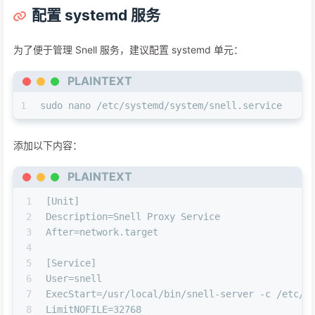
配置 systemd 服务
为了便于管理 Snell 服务，建议配置 systemd 单元：
PLAINTEXT
1
sudo nano /etc/systemd/system/snell.service
添加以下内容：
PLAINTEXT
1
[Unit]
2
Description=Snell Proxy Service
3
After=network.target
4
5
[Service]
6
User=snell
7
ExecStart=/usr/local/bin/snell-server -c /etc/s
8
LimitNOFILE=32768