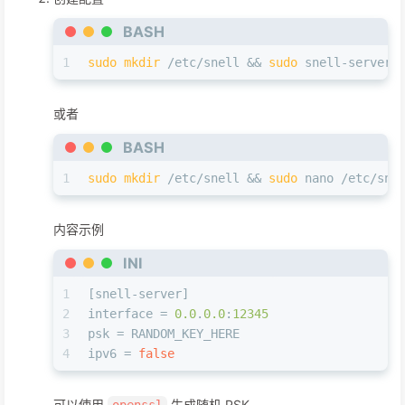
BASH
1
sudo
mkdir
 /etc/snell && 
sudo
 snell-server 
或者
BASH
1
sudo
mkdir
 /etc/snell && 
sudo
 nano /etc/sne
内容示例
INI
1
[snell-server]
2
interface
 = 
0.0
.
0.0
:
12345
3
psk
 = RANDOM_KEY_HERE
4
ipv6
 = 
false
可以使用
生成随机 PSK