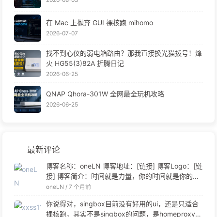
在 Mac 上抛弃 GUI 裸核跑 mihomo
2026-07-07
找不到心仪的弱电箱路由？那我直接换光猫拨号！烽
火 HG55(3)82A 折腾日记
2026-06-25
QNAP Qhora-301W 全网最全玩机攻略
2026-06-25
最新评论
博客名称：oneLN 博客地址：[链接] 博客Logo：[链
接] 博客简介：时间就是力量，你的时间就是你的力
量 联系邮箱：[链接]
oneLN /
7 个月前
你说得对，singbox目前没有好用的ui，还是只适合
裸核跑，其实不是singbox的问题，是homeproxy的