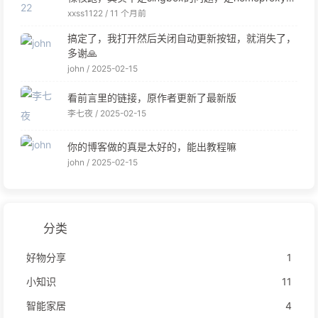
问题。 我也是试过之后转回了clash.meta
xxss1122 /
11 个月前
搞定了，我打开然后关闭自动更新按钮，就消失了，
多谢🙏
john /
2025-02-15
看前言里的链接，原作者更新了最新版
李七夜 /
2025-02-15
你的博客做的真是太好的，能出教程嘛
john /
2025-02-15
分类
好物分享
1
小知识
11
智能家居
4