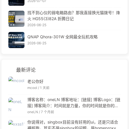
2026-07-07
找不到心仪的弱电箱路由？那我直接换光猫拨号！烽
火 HG55(3)82A 折腾日记
2026-06-25
QNAP Qhora-301W 全网最全玩机攻略
2026-06-25
最新评论
老公你好
mcool /
1 天前
博客名称：oneLN 博客地址：[链接] 博客Logo：[链
接] 博客简介：时间就是力量，你的时间就是你的力
量 联系邮箱：[链接]
oneLN /
7 个月前
你说得对，singbox目前没有好用的ui，还是只适合
裸核跑，其实不是singbox的问题，是homeproxy的